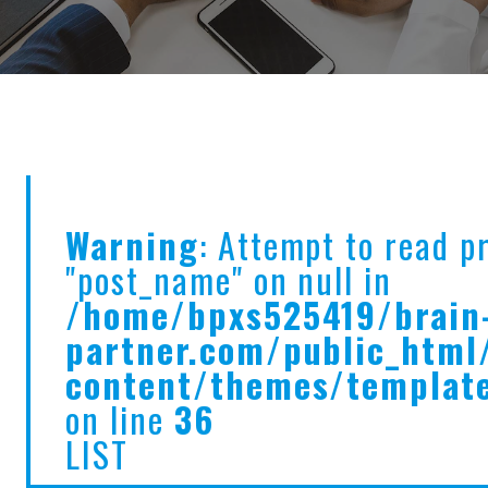
Warning
: Attempt to read p
"post_name" on null in
/home/bpxs525419/brain
partner.com/public_html
content/themes/templat
on line
36
LIST