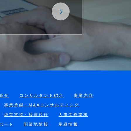
紹介
コンサルタント紹介
事業内容
事業承継・M&Aコンサルティング
経営支援・経理代行
人事労務業務
ポート
開業地情報
承継情報