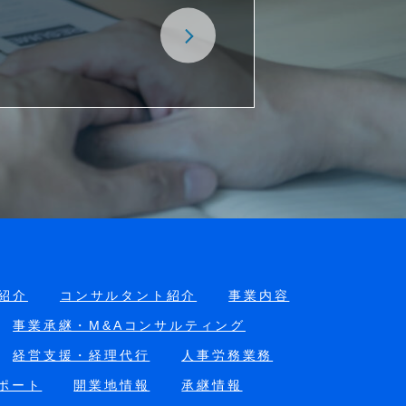
紹介
コンサルタント紹介
事業内容
事業承継・M&Aコンサルティング
経営支援・経理代行
人事労務業務
ポート
開業地情報
承継情報